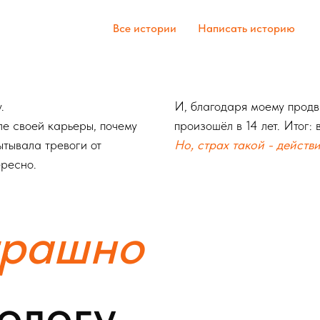
Все истории
Написать историю
.
И, благодаря моему продви
ле своей карьеры, почему
произошёл в 14 лет. Итог:
ытывала тревоги от
Но, страх такой - действ
ересно.
трашно
хологу