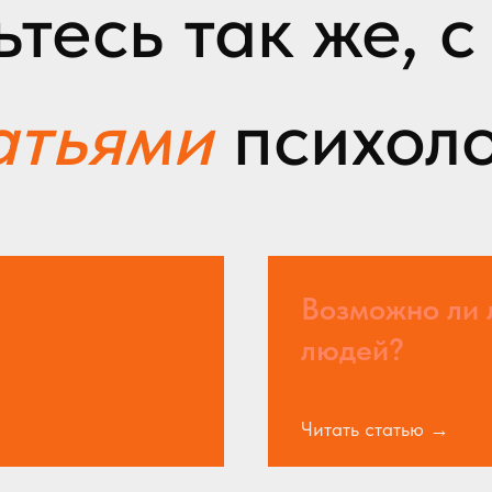
есь так же, с
атьями
психол
Возможно ли 
людей?
Читать статью