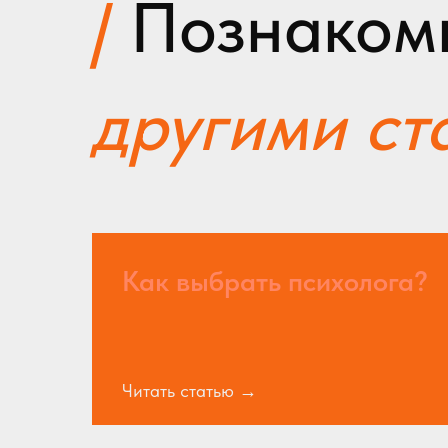
/
Познакомьт
другими ст
Как выбрать психолога?
Читать статью